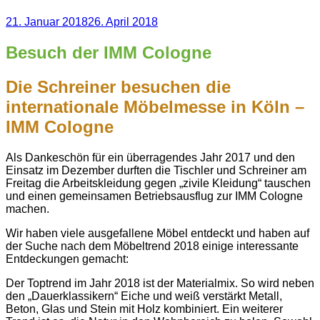
Veröffentlicht
21. Januar 2018
26. April 2018
am
Besuch der IMM Cologne
Die Schreiner besuchen die
internationale Möbelmesse in Köln –
IMM Cologne
Als Dankeschön für ein überragendes Jahr 2017 und den
Einsatz im Dezember durften die Tischler und Schreiner am
Freitag die Arbeitskleidung gegen „zivile Kleidung“ tauschen
und einen gemeinsamen Betriebsausflug zur IMM Cologne
machen.
Wir haben viele ausgefallene Möbel entdeckt und haben auf
der Suche nach dem Möbeltrend 2018 einige interessante
Entdeckungen gemacht:
Der Toptrend im Jahr 2018 ist der Materialmix. So wird neben
den „Dauerklassikern“ Eiche und weiß verstärkt Metall,
Beton, Glas und Stein mit Holz kombiniert. Ein weiterer