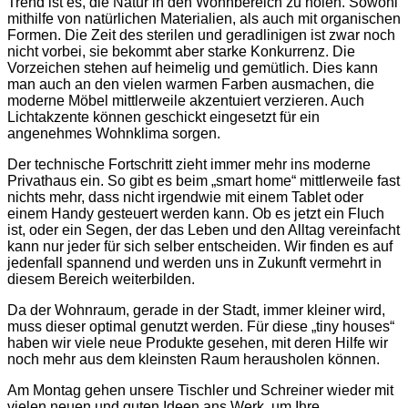
Trend ist es, die Natur in den Wohnbereich zu holen. Sowohl
mithilfe von natürlichen Materialien, als auch mit organischen
Formen. Die Zeit des sterilen und geradlinigen ist zwar noch
nicht vorbei, sie bekommt aber starke Konkurrenz. Die
Vorzeichen stehen auf heimelig und gemütlich. Dies kann
man auch an den vielen warmen Farben ausmachen, die
moderne Möbel mittlerweile akzentuiert verzieren. Auch
Lichtakzente können geschickt eingesetzt für ein
angenehmes Wohnklima sorgen.
Der technische Fortschritt zieht immer mehr ins moderne
Privathaus ein. So gibt es beim „smart home“ mittlerweile fast
nichts mehr, dass nicht irgendwie mit einem Tablet oder
einem Handy gesteuert werden kann. Ob es jetzt ein Fluch
ist, oder ein Segen, der das Leben und den Alltag vereinfacht
kann nur jeder für sich selber entscheiden. Wir finden es auf
jedenfall spannend und werden uns in Zukunft vermehrt in
diesem Bereich weiterbilden.
Da der Wohnraum, gerade in der Stadt, immer kleiner wird,
muss dieser optimal genutzt werden. Für diese „tiny houses“
haben wir viele neue Produkte gesehen, mit deren Hilfe wir
noch mehr aus dem kleinsten Raum herausholen können.
Am Montag gehen unsere Tischler und Schreiner wieder mit
vielen neuen und guten Ideen ans Werk, um Ihre