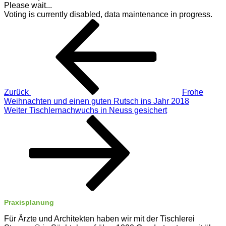
Please wait...
Voting is currently disabled, data maintenance in progress.
Beitragsnavigation
Vorheriger
Beitrag
Zurück
Frohe
Weihnachten und einen guten Rutsch ins Jahr 2018
Nächster
Weiter
Tischlernachwuchs in Neuss gesichert
Beitrag
Praxisplanung
Für Ärzte und Architekten haben wir mit der Tischlerei